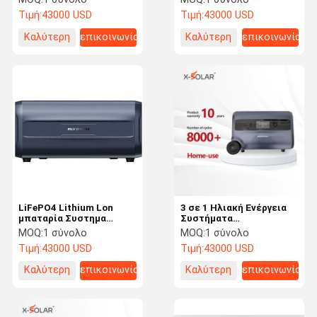
Βαλκόνι Ηλιακό σταθμό
RS232 / Can
Τιμή:
43000 USD
Τιμή:
43000 USD
παραγωγής ενέργειας
Καλύτερη
επικοινωνία
Καλύτερη
επικοινωνία
τιμή
τιμή
LiFePO4 Lithium Lon
3 σε 1 Ηλιακή Ενέργεια
μπαταρία Συστημα
Συστήματα
αποθήκευσης ενέργειας
αποθήκευσης
MOQ:
1 σύνολο
MOQ:
1 σύνολο
στο σπίτι 2400wh
ηλεκτρικής ενέργειας
Τιμή:
43000 USD
Τιμή:
43000 USD
Bluetooth φόρτιση τάση
για μπαλκόνι 100ah
50V
ονομαστική
Καλύτερη
επικοινωνία
Καλύτερη
επικοινωνία
χωρητικότητα
τιμή
τιμή