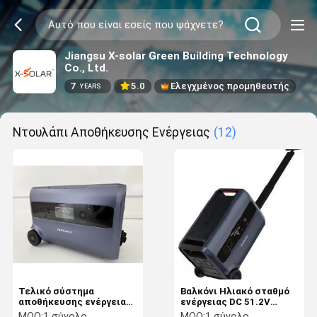
Jiangsu X-solar Green Building Technology
Co., Ltd.
7
5.0
Ελεγχμένος προμηθευτής
YEARS
Ντουλάπι Αποθήκευσης Ενέργειας
(12)
Τελικό σύστημα
Βαλκόνι Ηλιακό σταθμό
αποθήκευσης ενέργειας
ενέργειας DC 51.2V
3 σε 1 για το σπίτι
Επικοινωνία RS485 /
MOQ:
1 σύνολο
MOQ:
1 σύνολο