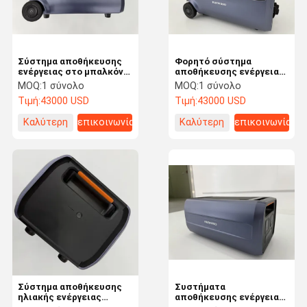
Σύστημα αποθήκευσης
Φορητό σύστημα
ενέργειας στο μπαλκόνι
αποθήκευσης ενέργειας
3 σε 1 RS485 / RS232 /
από ανανεώσιμες πηγές
MOQ:
1 σύνολο
MOQ:
1 σύνολο
Can επικοινωνία
στο σπίτι Βαλκόνι
Τιμή:
43000 USD
Τιμή:
43000 USD
Ηλιακό σταθμό
ηλεκτροπαραγωγής 3 σε
Καλύτερη
επικοινωνία
Καλύτερη
επικοινωνία
1
τιμή
τιμή
Σπίτι
Προϊόντα
Βίντεο
Εμφάνιση VR
Σύστημα αποθήκευσης
Συστήματα
ηλιακής ενέργειας
αποθήκευσης ενέργειας