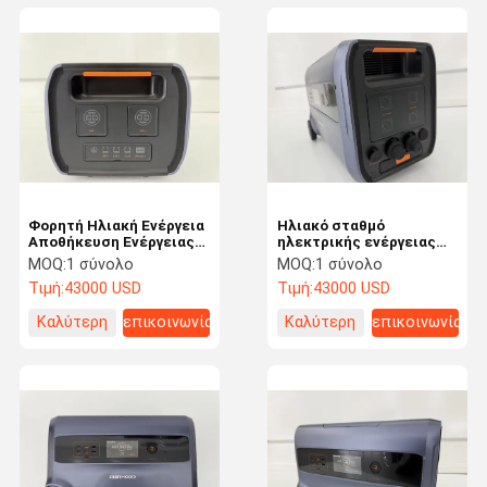
Φορητή Ηλιακή Ενέργεια
Ηλιακό σταθμό
Αποθήκευση Ενέργειας
ηλεκτρικής ενέργειας
DC 51.2V Λιθίου Lon
συνεχούς ρεύματος
MOQ:
1 σύνολο
MOQ:
1 σύνολο
LiFePO4 Ηλεκτρική
51.2V Σύστημα
Τιμή:
43000 USD
Τιμή:
43000 USD
τροφοδοσία μπαταρίας
αποθήκευσης ενέργειας
μπαλκόνι 8000 κύκλοι
Καλύτερη
επικοινωνία
Καλύτερη
επικοινωνία
τιμή
τιμή