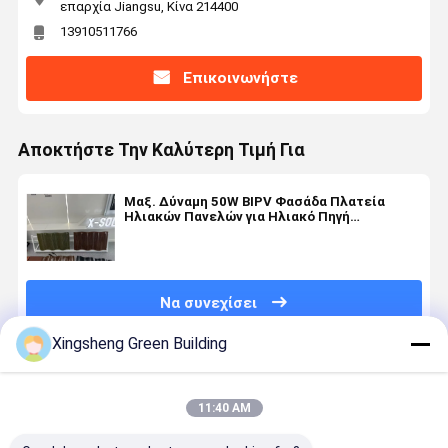
επαρχία Jiangsu, Κίνα 214400
13910511766
Επικοινωνήστε
Αποκτήστε Την Καλύτερη Τιμή Για
Μαξ. Δύναμη 50W BIPV Φασάδα Πλατεία
Ηλιακών Πανελών για Ηλιακό Πηγή
Πολυχρωματικό Αλουμινωμένο Ζυγισμένο
Κτίριο
Να συνεχίσει
Xingsheng Green Building
Συνιστώμενα Προϊόντα
11:40 AM