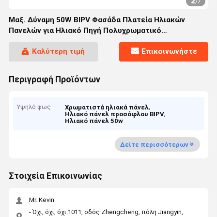
2
/
7
Μαξ. Δύναμη 50W BIPV Φασάδα Πλατεία Ηλιακών
Πανελών για Ηλιακό Πηγή Πολυχρωματικό
Αλουμινωμένο Ζυγισμένο Κτίριο
Καλύτερη τιμή
Επικοινωνήστε
Περιγραφή Προϊόντων
Υψηλό φως
,
Χρωματιστά ηλιακά πάνελ
,
Ηλιακό πάνελ προσόφλου BIPV
Ηλιακό πάνελ 50w
Δείτε περισσότερων
Στοιχεία Επικοινωνίας
Mr. Kevin
- Όχι, όχι, όχι.1011, οδός Zhengcheng, πόλη Jiangyin,