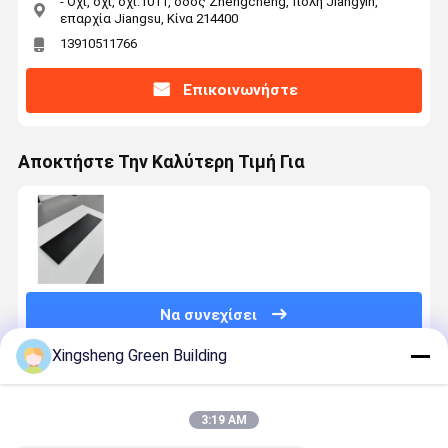
- Όχι, όχι, όχι.1011, οδός Zhengcheng, πόλη Jiangyin,
επαρχία Jiangsu, Κίνα 214400
13910511766
Επικοινωνήστε
Αποκτήστε Την Καλύτερη Τιμή Για
Να συνεχίσει
Xingsheng Green Building
Συνιστώμενα Προϊόντα
3:19 AM