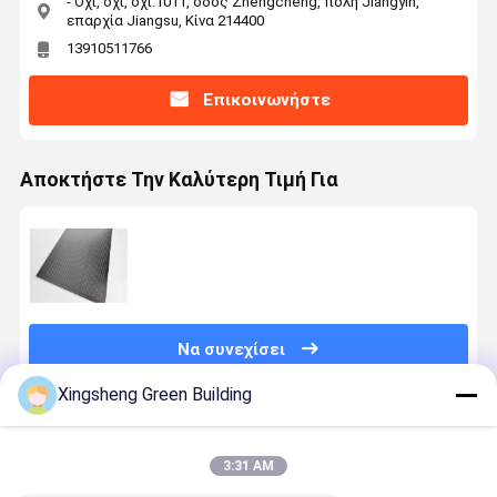
- Όχι, όχι, όχι.1011, οδός Zhengcheng, πόλη Jiangyin,
επαρχία Jiangsu, Κίνα 214400
13910511766
Επικοινωνήστε
Αποκτήστε Την Καλύτερη Τιμή Για
Να συνεχίσει
Xingsheng Green Building
Συνιστώμενα Προϊόντα
3:31 AM