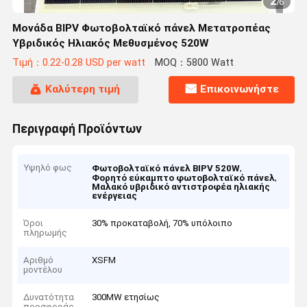
2
/
6
Μονάδα BIPV Φωτοβολταϊκό πάνελ Μετατροπέας
Υβριδικός Ηλιακός Μεθυσμένος 520W
Τιμή：0.22-0.28 USD per watt
MOQ：5800 Watt
Καλύτερη τιμή
Επικοινωνήστε
Περιγραφή Προϊόντων
Υψηλό φως
,
Φωτοβολταϊκό πάνελ BIPV 520W
,
Φορητό εύκαμπτο φωτοβολταϊκό πάνελ
Μαλακό υβριδικό αντιστροφέα ηλιακής
ενέργειας
Όροι
30% προκαταβολή, 70% υπόλοιπο
πληρωμής
Αριθμό
XSFM
μοντέλου
Δυνατότητα
300MW ετησίως
προσφοράς