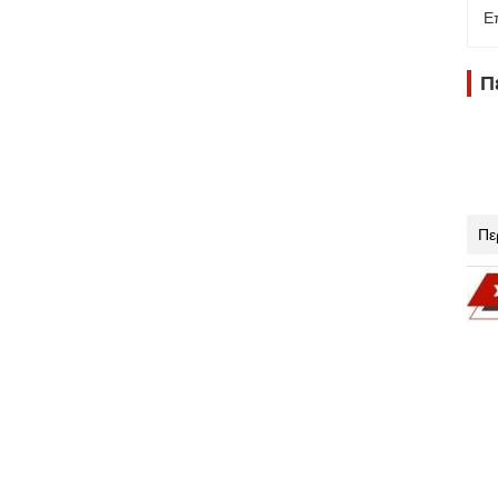
Ε
Π
Πε