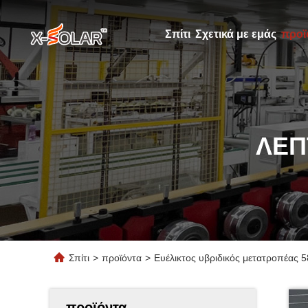
Σπίτι
Σχετικά με εμάς
προϊ
ΛΕΠ
Σπίτι
>
προϊόντα
>
Ευέλικτος υβριδικός μετατροπέας 5
προϊόντα