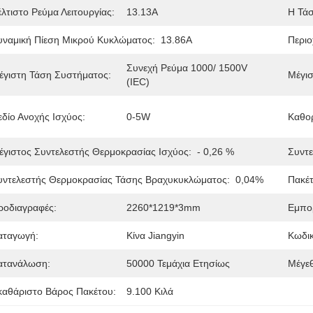
έλτιστο Ρεύμα Λειτουργίας:
13.13A
Η Τάσ
υναμική Πίεση Μικρού Κυκλώματος:
13.86Α
Περιο
Συνεχή Ρεύμα 1000/ 1500V 
έγιστη Τάση Συστήματος:
Μέγισ
(IEC)
εδίο Ανοχής Ισχύος:
0-5W
Καθορ
έγιστος Συντελεστής Θερμοκρασίας Ισχύος:
- 0,26 %
Συντε
υντελεστής Θερμοκρασίας Τάσης Βραχυκυκλώματος:
0,04%
Πακέ
ροδιαγραφές:
2260*1219*3mm
Εμπο
αταγωγή:
Κίνα Jiangyin
Κωδικ
ατανάλωση:
50000 Τεμάχια Ετησίως
Μέγεθ
καθάριστο Βάρος Πακέτου:
9.100 Κιλά