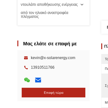
ντουλάπι αποθήκευσης ενέργειας
από τον ηλιακό αναστροφέα
πλέγματος
Μας ελάτε σε επαφή με
Π
kevin@x-solarenergy.com
Τ
13910511766
Π
Σ
Επαφή τώρα
Μ