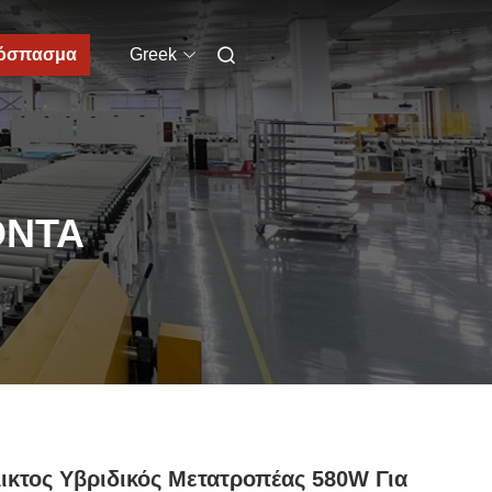
όσπασμα
Greek
ΌΝΤΑ
ικτος Υβριδικός Μετατροπέας 580W Για