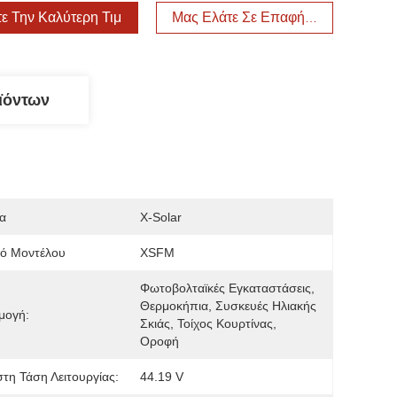
ε Την Καλύτερη Τιμή
Μας Ελάτε Σε Επαφή Με
ϊόντων
α
X-Solar
μό Μοντέλου
XSFM
Φωτοβολταϊκές Εγκαταστάσεις, 
Θερμοκήπια, Συσκευές Ηλιακής 
μογή:
Σκιάς, Τοίχος Κουρτίνας, 
Οροφή
στη Τάση Λειτουργίας:
44.19 V