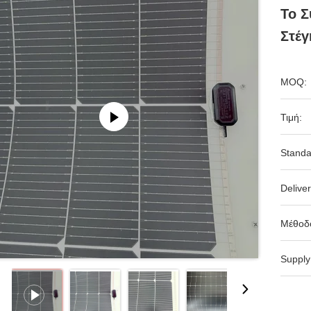
Το Σ
Στέγ
MOQ:
Τιμή:
Standa
Deliver
Μέθοδ
Supply