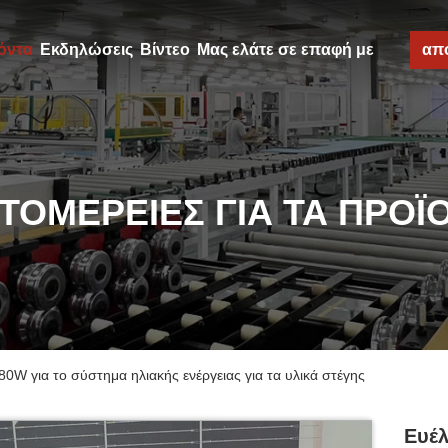
όντα
Εκδηλώσεις
Βίντεο
Μας ελάτε σε επαφή με
απ
ΤΟΜΈΡΕΙΕΣ ΓΙΑ ΤΑ ΠΡΟΪ
80W για το σύστημα ηλιακής ενέργειας για τα υλικά στέγης
Ευέλ