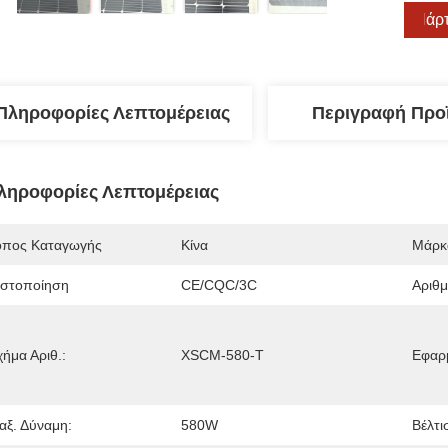
Πάρτ
Πληροφορίες Λεπτομέρειας
Περιγραφή Προ
ληροφορίες Λεπτομέρειας
όπος Καταγωγής
Κίνα
Μάρκ
ιστοποίηση
CE/CQC/3C
Αριθ
χήμα Αριθ.:
XSCM-580-T
Εφαρ
αξ. Δύναμη:
580W
Βέλτι