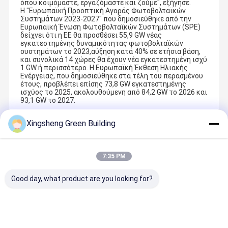
όπου κοιμόμαστε, εργαζόμαστε και ζούμε", εξήγησε.
Η "Ευρωπαϊκή Προοπτική Αγοράς Φωτοβολταϊκών
Συστημάτων 2023-2027" που δημοσιεύθηκε από την
Ευρωπαϊκή Ένωση Φωτοβολταϊκών Συστημάτων (SPE)
δείχνει ότι η ΕΕ θα προσθέσει 55,9 GW νέας
εγκατεστημένης δυναμικότητας φωτοβολταϊκών
συστημάτων το 2023,αύξηση κατά 40% σε ετήσια βάση,
και συνολικά 14 χώρες θα έχουν νέα εγκατεστημένη ισχύ
1 GW ή περισσότερο. Η Ευρωπαϊκή Έκθεση Ηλιακής
Ενέργειας, που δημοσιεύθηκε στα τέλη του περασμένου
έτους, προβλέπει επίσης 73,8 GW εγκατεστημένης
ισχύος το 2025, ακολουθούμενη από 84,2 GW το 2026 και
93,1 GW το 2027.
Xingsheng Green Building
Συνιστώμενα Προϊόντα
7:35 PM
Good day, what product are you looking for?
Τον Ιούλιο του 2023, το πρώτο εργοστάσιο επίδειξης της
εταιρείας, Jiangsu X-Solar Green-building Technology Co., Ltd.,
Σπίτι
Προϊόντα
Βίντεο
Εμφάνιση VR
ιδρύθηκε στο Jiangyin CNBM Jetion Industrial Park.Jiangsu
Ευέλικτη
Ηλιακό
Εύκαμπτη
Σετ ηλιακ
YuanTeng FengSheng Intelligent Manufacturing Technology
ηλιακή
σύστημα
Ηλιακή
μονάδων
Co.., Ltd, εταιρεία εξοπλισμού που ανήκει στο σύνολο της
μονάδα με
μπαλκόνι της
Κουβέρτα
μπαλκονιο
εταιρείας, παρέδωσε την πρώτη στον κόσμο αυτόματη γραμμή
εγκατάσταση
ΕΕ 800W
100W 200w
X-Solar
παραγωγής "τρία σε ένα" για τη βάση Jiangyin.