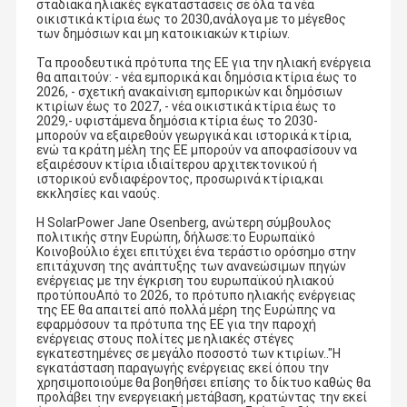
σταδιακά ηλιακές εγκαταστάσεις σε όλα τα νέα
οικιστικά κτίρια έως το 2030,ανάλογα με το μέγεθος
των δημόσιων και μη κατοικιακών κτιρίων.
Τα προοδευτικά πρότυπα της ΕΕ για την ηλιακή ενέργεια
θα απαιτούν: - νέα εμπορικά και δημόσια κτίρια έως το
2026, - σχετική ανακαίνιση εμπορικών και δημόσιων
κτιρίων έως το 2027, - νέα οικιστικά κτίρια έως το
2029,- υφιστάμενα δημόσια κτίρια έως το 2030-
μπορούν να εξαιρεθούν γεωργικά και ιστορικά κτίρια,
ενώ τα κράτη μέλη της ΕΕ μπορούν να αποφασίσουν να
εξαιρέσουν κτίρια ιδιαίτερου αρχιτεκτονικού ή
ιστορικού ενδιαφέροντος, προσωρινά κτίρια,και
εκκλησίες και ναούς.
Η SolarPower Jane Osenberg, ανώτερη σύμβουλος
πολιτικής στην Ευρώπη, δήλωσε:το Ευρωπαϊκό
Κοινοβούλιο έχει επιτύχει ένα τεράστιο ορόσημο στην
επιτάχυνση της ανάπτυξης των ανανεώσιμων πηγών
ενέργειας με την έγκριση του ευρωπαϊκού ηλιακού
προτύπουΑπό το 2026, το πρότυπο ηλιακής ενέργειας
της ΕΕ θα απαιτεί από πολλά μέρη της Ευρώπης να
εφαρμόσουν τα πρότυπα της ΕΕ για την παροχή
ενέργειας στους πολίτες με ηλιακές στέγες
εγκατεστημένες σε μεγάλο ποσοστό των κτιρίων.."Η
εγκατάσταση παραγωγής ενέργειας εκεί όπου την
χρησιμοποιούμε θα βοηθήσει επίσης το δίκτυο καθώς θα
προλάβει την ενεργειακή μετάβαση, κρατώντας την εκεί