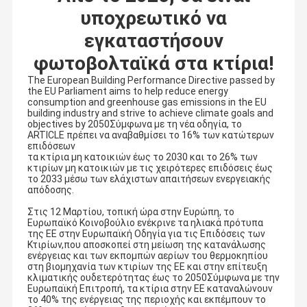
υποχρεωτικό να
εγκαταστήσουν
φωτοβολταϊκά στα κτίρια!
The European Building Performance Directive passed by
the EU Parliament aims to help reduce energy
consumption and greenhouse gas emissions in the EU
building industry and strive to achieve climate goals and
objectives by 2050Σύμφωνα με τη νέα οδηγία, το
ARTICLE πρέπει να αναβαθμίσει το 16% των κατώτερων
επιδόσεων
τα κτίρια μη κατοικιών έως το 2030 και το 26% των
κτιρίων μη κατοικιών με τις χειρότερες επιδόσεις έως
το 2033 μέσω των ελάχιστων απαιτήσεων ενεργειακής
απόδοσης.
Στις 12 Μαρτίου, τοπική ώρα στην Ευρώπη, το
Ευρωπαϊκό Κοινοβούλιο ενέκρινε τα ηλιακά πρότυπα
της ΕΕ στην Ευρωπαϊκή Οδηγία για τις Επιδόσεις των
Κτιρίων,που αποσκοπεί στη μείωση της κατανάλωσης
ενέργειας και των εκπομπών αερίων του θερμοκηπίου
στη βιομηχανία των κτιρίων της ΕΕ και στην επίτευξη
κλιματικής ουδετερότητας έως το 2050Σύμφωνα με την
Ευρωπαϊκή Επιτροπή, τα κτίρια στην ΕΕ καταναλώνουν
το 40% της ενέργειας της περιοχής και εκπέμπουν το