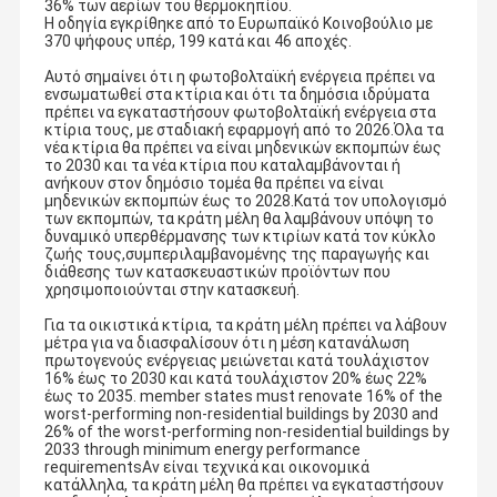
36% των αερίων του θερμοκηπίου.
Η οδηγία εγκρίθηκε από το Ευρωπαϊκό Κοινοβούλιο με
370 ψήφους υπέρ, 199 κατά και 46 αποχές.
Αυτό σημαίνει ότι η φωτοβολταϊκή ενέργεια πρέπει να
ενσωματωθεί στα κτίρια και ότι τα δημόσια ιδρύματα
πρέπει να εγκαταστήσουν φωτοβολταϊκή ενέργεια στα
κτίρια τους, με σταδιακή εφαρμογή από το 2026.Όλα τα
νέα κτίρια θα πρέπει να είναι μηδενικών εκπομπών έως
το 2030 και τα νέα κτίρια που καταλαμβάνονται ή
ανήκουν στον δημόσιο τομέα θα πρέπει να είναι
μηδενικών εκπομπών έως το 2028.Κατά τον υπολογισμό
των εκπομπών, τα κράτη μέλη θα λαμβάνουν υπόψη το
δυναμικό υπερθέρμανσης των κτιρίων κατά τον κύκλο
ζωής τους,συμπεριλαμβανομένης της παραγωγής και
διάθεσης των κατασκευαστικών προϊόντων που
χρησιμοποιούνται στην κατασκευή.
Για τα οικιστικά κτίρια, τα κράτη μέλη πρέπει να λάβουν
μέτρα για να διασφαλίσουν ότι η μέση κατανάλωση
πρωτογενούς ενέργειας μειώνεται κατά τουλάχιστον
16% έως το 2030 και κατά τουλάχιστον 20% έως 22%
έως το 2035. member states must renovate 16% of the
worst-performing non-residential buildings by 2030 and
26% of the worst-performing non-residential buildings by
2033 through minimum energy performance
requirementsΑν είναι τεχνικά και οικονομικά
κατάλληλα, τα κράτη μέλη θα πρέπει να εγκαταστήσουν