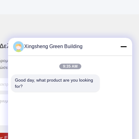
 Δελτίο Ενημέρωσης
Xingsheng Green Building
ρομηθείτε στο ενημερωτικό μας δελτίο για
9:35 AM
ώσεις και πολλά άλλα.
Good day, what product are you looking 
for?
ς Ελάτε Σε Επαφή Με