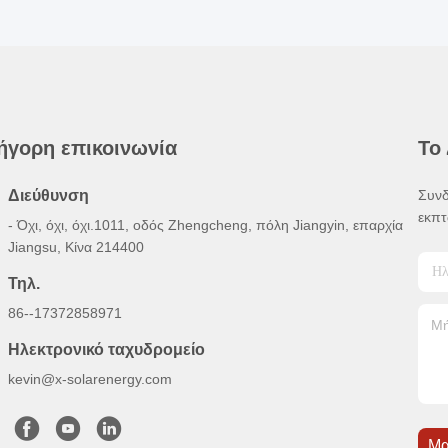
ήγορη επικοινωνία
Το
Διεύθυνση
Συνδ
εκπτ
- Όχι, όχι, όχι.1011, οδός Zhengcheng, πόλη Jiangyin, επαρχία
Jiangsu, Κίνα 214400
Τηλ.
86--17372858971
Ηλεκτρονικό ταχυδρομείο
kevin@x-solarenergy.com
Μα