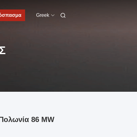
όσπασμα
Greek
Σ
 Πολωνία 86 MW