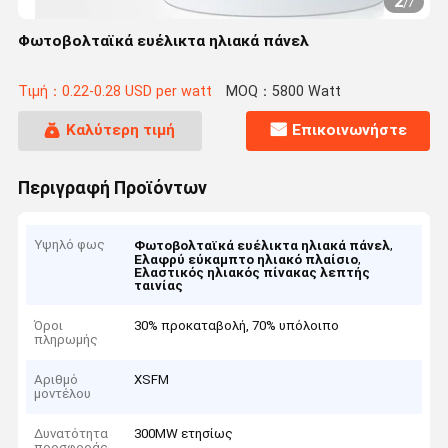
2
/
7
Φωτοβολταϊκά ευέλικτα ηλιακά πάνελ
Τιμή：0.22-0.28 USD per watt
MOQ：5800 Watt
Καλύτερη τιμή
Επικοινωνήστε
Περιγραφή Προϊόντων
Υψηλό φως
,
Φωτοβολταϊκά ευέλικτα ηλιακά πάνελ
,
Ελαφρύ εύκαμπτο ηλιακό πλαίσιο
Ελαστικός ηλιακός πίνακας λεπτής
ταινίας
Όροι
30% προκαταβολή, 70% υπόλοιπο
πληρωμής
Αριθμό
XSFM
μοντέλου
Δυνατότητα
300MW ετησίως
προσφοράς